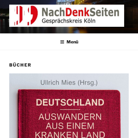
Zum
Inhalt
springen
NACHDENKEN IN KÖLN
Gesprächskreis Köln
Menü
BÜCHER