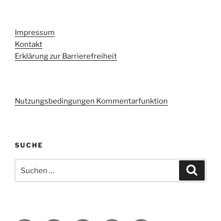
i
s
Impressum
Kontakt
Erklärung zur Barrierefreiheit
Nutzungsbedingungen Kommentarfunktion
SUCHE
Suchen
Suche
nach: