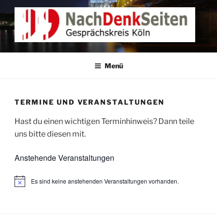
Zum
Inhalt
springen
NACHDENKEN IN KÖLN
Gesprächskreis Köln
Menü
TERMINE UND VERANSTALTUNGEN
Hast du einen wichtigen Terminhinweis? Dann teile
uns bitte diesen mit.
Anstehende Veranstaltungen
Es sind keine anstehenden Veranstaltungen vorhanden.
H
i
n
w
e