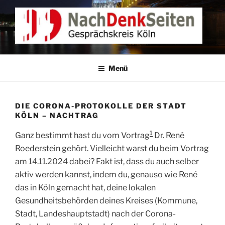
Zum
Inhalt
springen
NACHDENKEN IN KÖLN
Gesprächskreis Köln
Menü
DIE CORONA-PROTOKOLLE DER STADT
KÖLN – NACHTRAG
1
Ganz bestimmt hast du vom Vortrag
Dr. René
Roederstein gehört. Vielleicht warst du beim Vortrag
am 14.11.2024 dabei? Fakt ist, dass du auch selber
aktiv werden kannst, indem du, genauso wie René
das in Köln gemacht hat, deine lokalen
Gesundheitsbehörden deines Kreises (Kommune,
Stadt, Landeshauptstadt) nach der Corona-