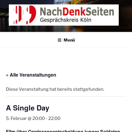
Zum
Inhalt
springen
NACHDENKEN IN KÖLN
Gesprächskreis Köln
Menü
« Alle Veranstaltungen
Diese Veranstaltung hat bereits stattgefunden.
A Single Day
5. Februar @ 20:00
-
22:00
Film über Gewissensentscheidung junger Soldaten