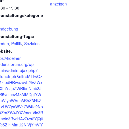
it:
anzeigen
:30 - 19:30
ranstaltungskategorie
ndgebung
ranstaltung-Tags:
ieden
,
Politik
,
Soziales
bsite:
ps://koelner-
iedensforum.org/wp-
min/admin-ajax.php?
tion=tnptr&nltr=MTIwOz
MztodHRwczovL2tvZWx
XItZnJpZWRlbnNmb3J
S5vcmcvMzAtMDgtYW
aWtyaWVnc3RhZ3NkZ
vLWZyaWVkZW4tc2No
ZmZW4tYXVmcnVlc3R
mctc3RvcHAvOzs2YjQ0
c5ZjhlMmU2NjVjYmViY