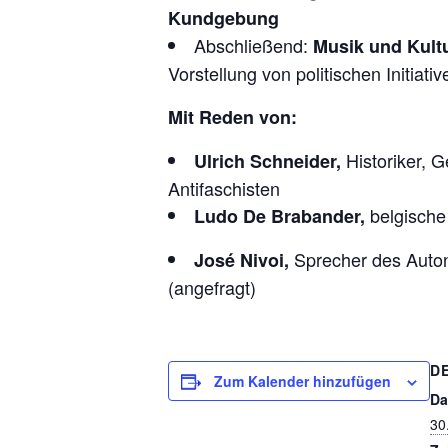
Kundgebung
Abschließend:
Musik und Kultu
Vorstellung von politischen Initiati
Mit Reden von:
Historiker, G
Ulrich Schneider,
Antifaschisten
belgisch
Ludo De Brabander,
Sprecher des Auton
José Nivoi,
(angefragt)
D
Zum Kalender hinzufügen
Da
30