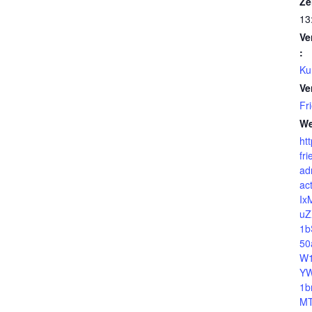
Ze
13
Ve
:
Ku
Ve
Fr
We
htt
fr
ad
ac
Ix
uZ
1b
50
W1
YW
1b
MT