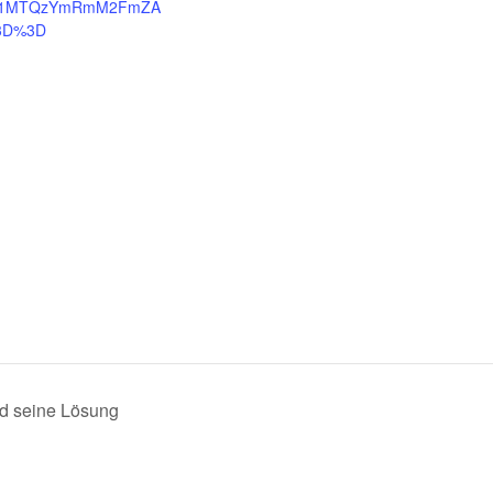
c1MTQzYmRmM2FmZA
3D%3D
nd seine Lösung