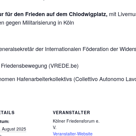
mit Livemus
r für den Frieden auf dem Chlodwigplatz,
ven gegen Militarisierung in Köln
eneralsekretär der Internationalen Föderation der Wide
e Friedensbewegung (VREDE.be)
omen Hafenarbeiterkollektivs (Collettivo Autonomo Lavo
ETAILS
VERANSTALTER
Kölner Friedensforum e.
tum:
V.
. August 2025
Veranstalter-Website