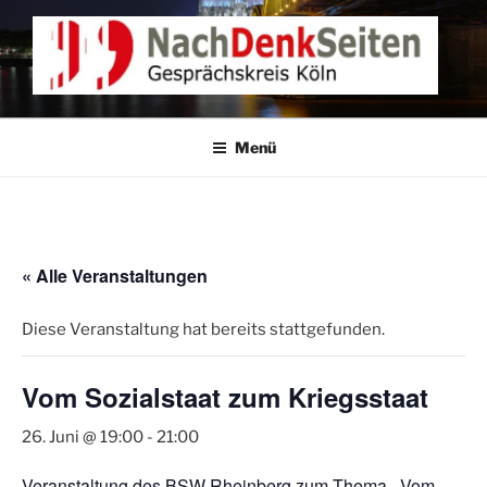
Zum
Inhalt
springen
NACHDENKEN IN KÖLN
Gesprächskreis Köln
Menü
« Alle Veranstaltungen
Diese Veranstaltung hat bereits stattgefunden.
Vom Sozialstaat zum Kriegsstaat
26. Juni @ 19:00
-
21:00
Veranstaltung des BSW Rheinberg zum Thema -Vom