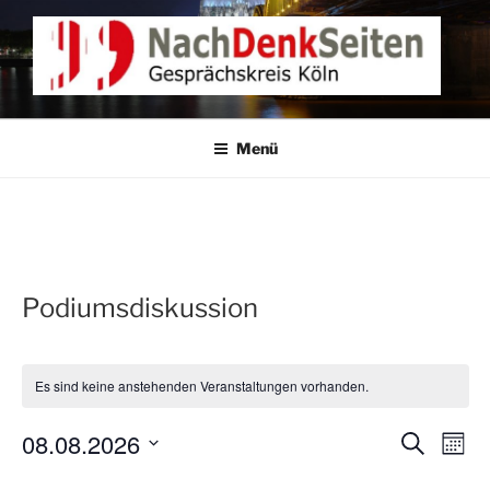
Zum
Inhalt
springen
NACHDENKEN IN KÖLN
Gesprächskreis Köln
Menü
Podiumsdiskussion
Es sind keine anstehenden Veranstaltungen vorhanden.
08.08.2026
V
V
S
M
u
e
e
o
D
c