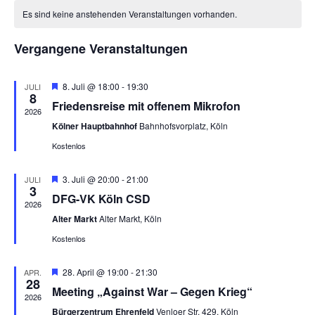
K
n
r
a
r
h
Es sind keine anstehenden Veranstaltungen vorhanden.
a
a
a
e
t
a
t
n
l
u
Vergangene Veranstaltungen
n
s
m
e
s
t
w
n
t
H
8. Juli @ 18:00
-
19:30
JULI
a
ä
8
e
d
Friedensreise mit offenem Mikrofon
a
h
l
r
2026
e
v
l
l
t
Kölner Hauptbahnhof
Bahnhofsvorplatz, Köln
o
r
e
r
u
t
Kostenlos
g
v
n
n
u
e
.
h
o
g
H
3. Juli @ 20:00
-
21:00
JULI
n
o
3
e
A
n
DFG-VK Köln CSD
b
r
g
2026
e
v
n
V
Alter Markt
Alter Markt, Köln
n
e
o
s
r
e
Kostenlos
n
g
i
r
e
S
c
h
H
28. April @ 19:00
-
21:30
APR.
a
o
28
u
e
h
Meeting „Against War – Gegen Krieg“
b
r
n
2026
t
c
e
v
Bürgerzentrum Ehrenfeld
Venloer Str. 429, Köln
n