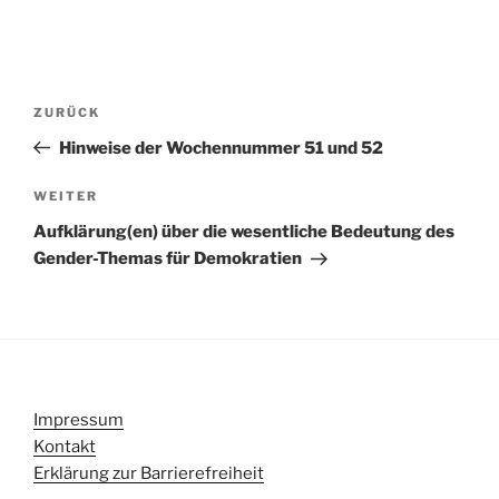
Beitragsnavigation
Vorheriger
ZURÜCK
Beitrag
Hinweise der Wochennummer 51 und 52
Nächster
WEITER
Beitrag
Aufklärung(en) über die wesentliche Bedeutung des
Gender-Themas für Demokratien
Impressum
Kontakt
Erklärung zur Barrierefreiheit