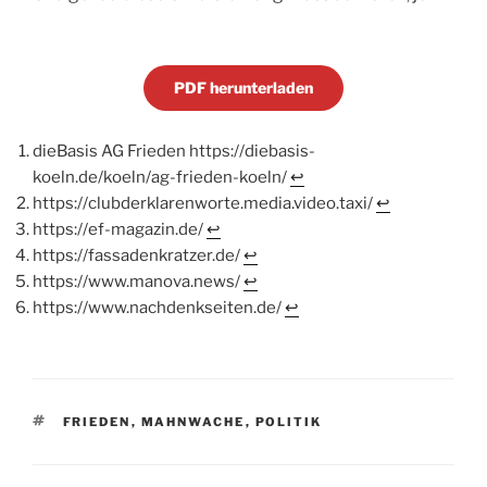
PDF herunterladen
dieBasis AG Frieden https://diebasis-
koeln.de/koeln/ag-frieden-koeln/
↩︎
https://clubderklarenworte.media.video.taxi/
↩︎
https://ef-magazin.de/
↩︎
https://fassadenkratzer.de/
↩︎
https://www.manova.news/
↩︎
https://www.nachdenkseiten.de/
↩︎
SCHLAGWÖRTER
FRIEDEN
,
MAHNWACHE
,
POLITIK