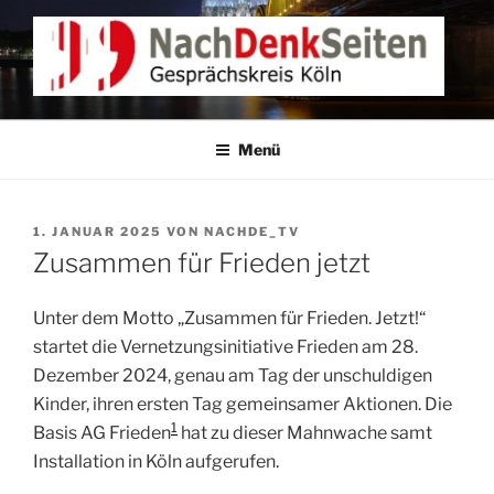
Zum
Inhalt
springen
NACHDENKEN IN KÖLN
Gesprächskreis Köln
Menü
VERÖFFENTLICHT
1. JANUAR 2025
VON
NACHDE_TV
AM
Zusammen für Frieden jetzt
Unter dem Motto „Zusammen für Frieden. Jetzt!“
startet die Vernetzungsinitiative Frieden am 28.
Dezember 2024, genau am Tag der unschuldigen
Kinder, ihren ersten Tag gemeinsamer Aktionen. Die
1
Basis AG Frieden
hat zu dieser Mahnwache samt
Installation in Köln aufgerufen.