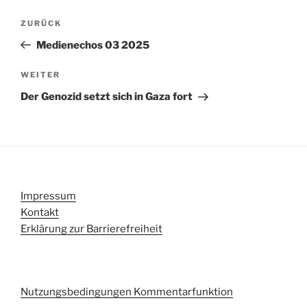
Beitragsnavigation
Vorheriger
ZURÜCK
Beitrag
Medienechos 03 2025
Nächster
WEITER
Beitrag
Der Genozid setzt sich in Gaza fort
Impressum
Kontakt
Erklärung zur Barrierefreiheit
Nutzungsbedingungen Kommentarfunktion