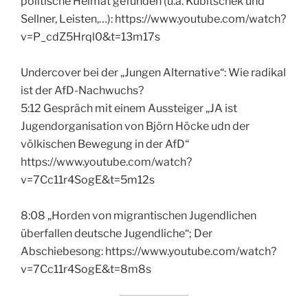
politische Heimat gefunden (u.a. Kubitschek und
Sellner, Leisten,…): https://www.youtube.com/watch?
v=P_cdZ5Hrql0&t=13m17s
Undercover bei der „Jungen Alternative“: Wie radikal
ist der AfD-Nachwuchs?
5:12 Gespräch mit einem Aussteiger „JA ist
Jugendorganisation von Björn Höcke udn der
völkischen Bewegung in der AfD“
https://www.youtube.com/watch?
v=7Cc11r4SogE&t=5m12s
8:08 „Horden von migrantischen Jugendlichen
überfallen deutsche Jugendliche“; Der
Abschiebesong: https://www.youtube.com/watch?
v=7Cc11r4SogE&t=8m8s