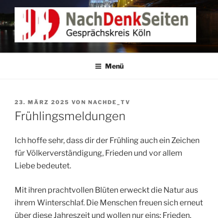
Zum
Inhalt
springen
NACHDENKEN IN KÖLN
Gesprächskreis Köln
Menü
VERÖFFENTLICHT
23. MÄRZ 2025
VON
NACHDE_TV
AM
Frühlingsmeldungen
Ich hoffe sehr, dass dir der Frühling auch ein Zeichen
für Völkerverständigung, Frieden und vor allem
Liebe bedeutet.
Mit ihren prachtvollen Blüten erweckt die Natur aus
ihrem Winterschlaf. Die Menschen freuen sich erneut
über diese Jahreszeit und wollen nur eins: Frieden.